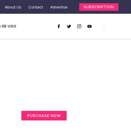
About Us
Contact
Advertise
SUBSCRIPTION
 DE USO
Create a new
perspective on life
Your Ads Here (365 x 270 area)
PURCHASE NOW