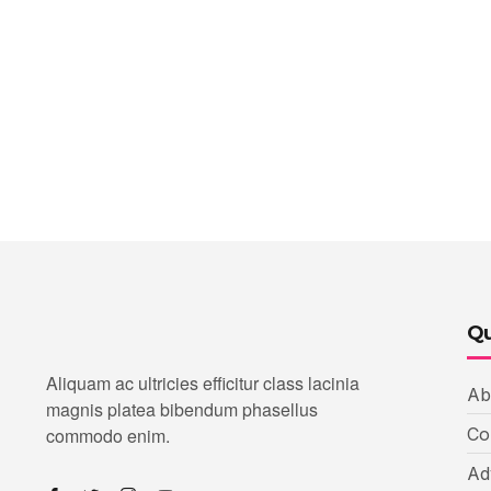
Qu
Aliquam ac ultricies efficitur class lacinia
Ab
magnis platea bibendum phasellus
commodo enim.
Co
Ad