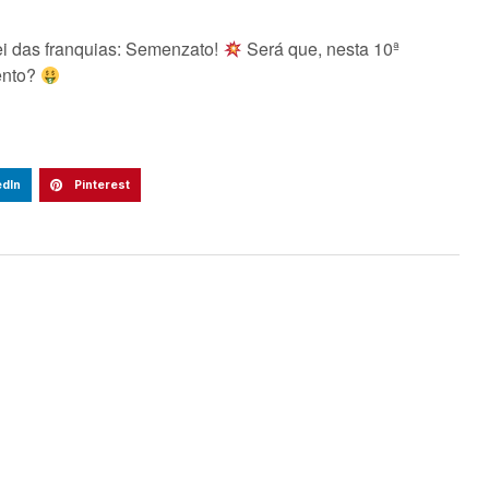
ei das franquias: Semenzato!
Será que, nesta 10ª
mento?
edIn
Pinterest