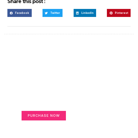
Share this post :
Facebook
Twitter
LinkedIn
Pinterest
Create a new perspective
on life
Your Ads Here (365 x 270 area)
PURCHASE NOW