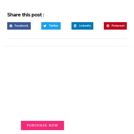
Share this post :
Facebook
Twitter
LinkedIn
Pinterest
Create a new perspective
on life
Your Ads Here (365 x 270 area)
PURCHASE NOW