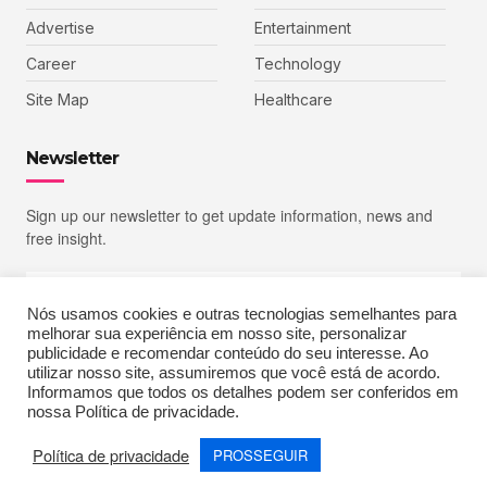
Advertise
Entertainment
Career
Technology
Site Map
Healthcare
Newsletter
Sign up our newsletter to get update information, news and
free insight.
Nós usamos cookies e outras tecnologias semelhantes para
melhorar sua experiência em nosso site, personalizar
SIGN UP
publicidade e recomendar conteúdo do seu interesse. Ao
utilizar nosso site, assumiremos que você está de acordo.
Informamos que todos os detalhes podem ser conferidos em
nossa Política de privacidade.
Copyright © 2023 Echoiz, All rights reserved. Powered by MoxCreative
Política de privacidade
PROSSEGUIR
Terms of Use
Privacy Policy
Cookie Policy