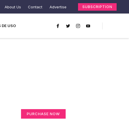
About Us
Contact
Advertise
SUBSCRIPTION
 DE USO
Create a new
perspective on life
Your Ads Here (365 x 270 area)
PURCHASE NOW