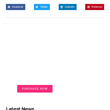
Facebook
Twitter
LinkedIn
Pinterest
Create a new perspective
on life
Your Ads Here (365 x 270 area)
PURCHASE NOW
Latest News