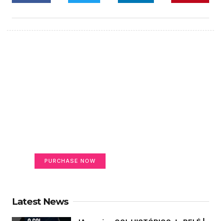
Create a new perspective
on life
Your Ads Here (365 x 270 area)
PURCHASE NOW
Latest News