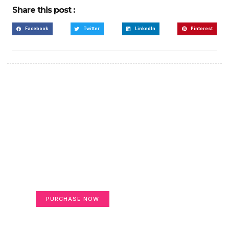
Share this post :
Facebook
Twitter
LinkedIn
Pinterest
Create a new perspective
on life
Your Ads Here (365 x 270 area)
PURCHASE NOW