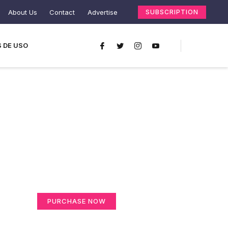
About Us
Contact
Advertise
SUBSCRIPTION
 DE USO
Create a new
perspective on life
Your Ads Here (365 x 270 area)
PURCHASE NOW