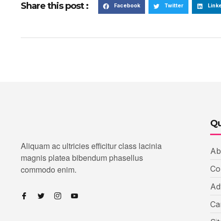
Share this post :
Facebook
Twitter
Link
Qu
Aliquam ac ultricies efficitur class lacinia
Ab
magnis platea bibendum phasellus
commodo enim.
Co
Ad
Ca