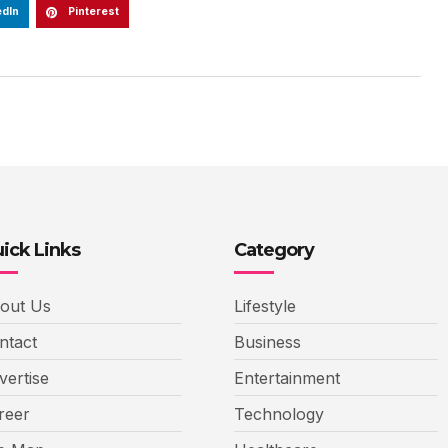
edIn
Pinterest
ick Links
Category
out Us
Lifestyle
ntact
Business
vertise
Entertainment
reer
Technology