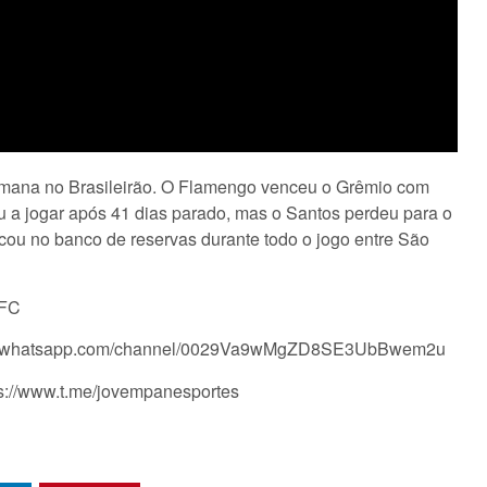
semana no Brasileirão. O Flamengo venceu o Grêmio com
u a jogar após 41 dias parado, mas o Santos perdeu para o
cou no banco de reservas durante todo o jogo entre São
 FC
tps://whatsapp.com/channel/0029Va9wMgZD8SE3UbBwem2u
ps://www.t.me/jovempanesportes