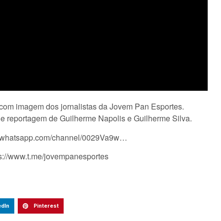
o com imagem dos jornalistas da Jovem Pan Esportes.
 e reportagem de Guilherme Napolis e Guilherme Silva.
s://whatsapp.com/channel/0029Va9w…
ps://www.t.me/jovempanesportes
edIn
Pinterest