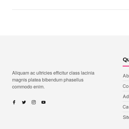
Qu
Aliquam ac ultricies efficitur class lacinia
Ab
magnis platea bibendum phasellus
commodo enim.
Co
Ad
Ca
Si