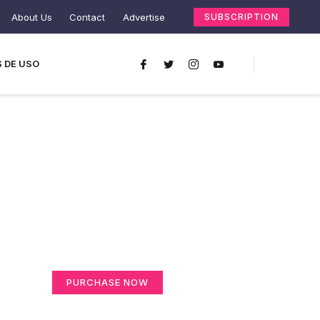
About Us
Contact
Advertise
SUBSCRIPTION
 DE USO
Create a new
perspective on life
Your Ads Here (365 x 270 area)
PURCHASE NOW