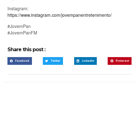
Instagram:
https://www.instagram.com/jovempanentretenimento/
#JovemPan
#JovemPanFM
Share this post :
Facebook
Twitter
LinkedIn
Pinterest
Create a new perspective