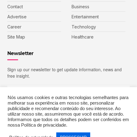
Contact
Business
Advertise
Entertainment
Career
Technology
Site Map
Healthcare
Newsletter
Sign up our newsletter to get update information, news and
free insight.
Nós usamos cookies e outras tecnologias semelhantes para
melhorar sua experiência em nosso site, personalizar
SIGN UP
publicidade e recomendar conteúdo do seu interesse. Ao
utilizar nosso site, assumiremos que você está de acordo.
Informamos que todos os detalhes podem ser conferidos em
nossa Política de privacidade.
Copyright © 2023 Echoiz, All rights reserved. Powered by MoxCreative