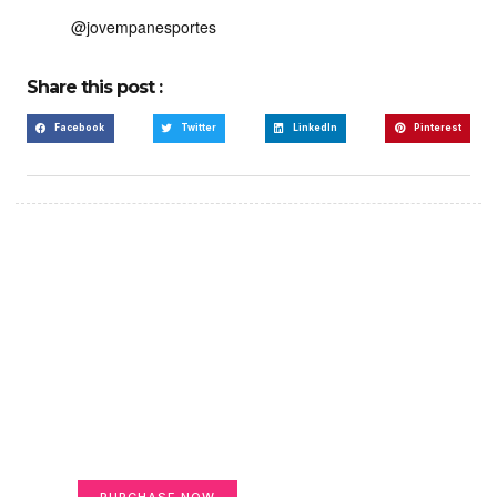
@jovempanesportes
Share this post :
Facebook
Twitter
LinkedIn
Pinterest
Create a new perspective
on life
Your Ads Here (365 x 270 area)