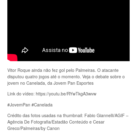
Vitor Roque ainda não fez gol pelo Palmeiras. O atacante
disputou quatro jogos até o momento. Veja o debate sobre o
jovem no Canelada, da Jovem Pan Esportes
Link do vídeo: https://youtu.be/RYwTkgA3wvw
#JovemPan #Canelada
Crédito das fotos usadas na thumbnail: Fabio Giannelli/AGIF –
Agência De Fotografia/Estadão Conteúdo e Cesar
Greco/Palmeiras/by Canon