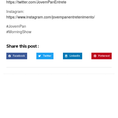
https://twitter.com/JovemPanEntrete
Instagram:
https://www.instagram.com/jovempanentretenimento/
#JovemPan
#MorningShow
Share this post :
Facebook
Twitter
LinkedIn
Pinterest
Create a new perspective