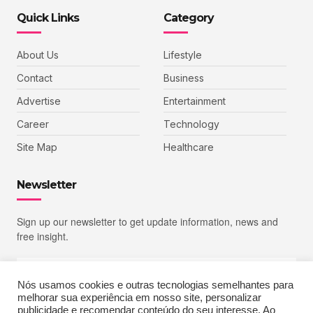
Quick Links
Category
About Us
Lifestyle
Contact
Business
Advertise
Entertainment
Career
Technology
Site Map
Healthcare
Newsletter
Sign up our newsletter to get update information, news and
free insight.
Nós usamos cookies e outras tecnologias semelhantes para
melhorar sua experiência em nosso site, personalizar
SIGN UP
publicidade e recomendar conteúdo do seu interesse. Ao