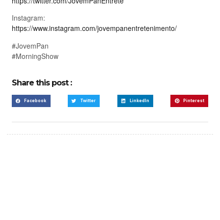
https://twitter.com/JovemPanEntrete
Instagram:
https://www.instagram.com/jovempanentretenimento/
#JovemPan
#MorningShow
Share this post :
Facebook
Twitter
LinkedIn
Pinterest
Create a new perspective