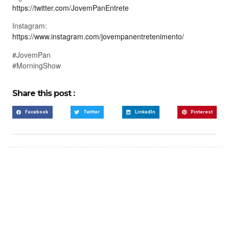
https://twitter.com/JovemPanEntrete
Instagram:
https://www.instagram.com/jovempanentretenimento/
#JovemPan
#MorningShow
Share this post :
Facebook
Twitter
LinkedIn
Pinterest
Create a new perspective