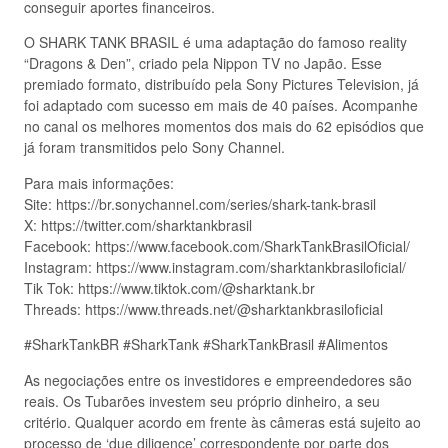
conseguir aportes financeiros.
O SHARK TANK BRASIL é uma adaptação do famoso reality
“Dragons & Den”, criado pela Nippon TV no Japão. Esse
premiado formato, distribuído pela Sony Pictures Television, já
foi adaptado com sucesso em mais de 40 países. Acompanhe
no canal os melhores momentos dos mais do 62 episódios que
já foram transmitidos pelo Sony Channel.
Para mais informações:
Site: https://br.sonychannel.com/series/shark-tank-brasil
X: https://twitter.com/sharktankbrasil
Facebook: https://www.facebook.com/SharkTankBrasilOficial/
Instagram: https://www.instagram.com/sharktankbrasiloficial/
Tik Tok: https://www.tiktok.com/@sharktank.br
Threads: https://www.threads.net/@sharktankbrasiloficial
#SharkTankBR #SharkTank #SharkTankBrasil #Alimentos
As negociações entre os investidores e empreendedores são
reais. Os Tubarões investem seu próprio dinheiro, a seu
critério. Qualquer acordo em frente às câmeras está sujeito ao
processo de ‘due diligence’ correspondente por parte dos