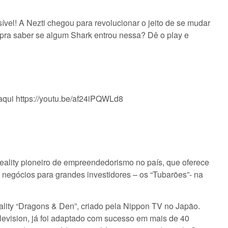
vel! A Nezti chegou para revolucionar o jeito de se mudar
 pra saber se algum Shark entrou nessa? Dê o play e
aqui https://youtu.be/af24iPQWLd8
ality pioneiro de empreendedorismo no país, que oferece
e negócios para grandes investidores – os “Tubarões”- na
ty “Dragons & Den”, criado pela Nippon TV no Japão.
elevision, já foi adaptado com sucesso em mais de 40