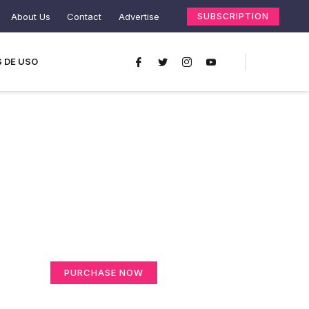
About Us
Contact
Advertise
SUBSCRIPTION
 DE USO
Create a new
perspective on life
Your Ads Here (365 x 270 area)
PURCHASE NOW