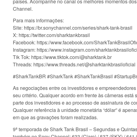
países. Acompanhe no canal os melhores momentos dos m
Channel.
Para mais informações:
Site: https://br.sonychannel.com/series/shark-tank-brasil
X: https://twitter.com/sharktankbrasil
Facebook: https://www.facebook.com/SharkTankBrasilOfic
Instagram: https://www.instagram.com/sharktankbrasilofici
Tik Tok: https://www.tiktok.com/@sharktank.br
Threads: https://www.threads.net/@sharktankbrasiloficial
#SharkTankBR #SharkTank #SharkTankBrasil #StartupBra
As negociações entre os investidores e empreendedores s
seu critério. Qualquer acordo em frente às câmeras está 
parte dos investidores e ao processo de assinatura de co
Qualquer referência à unidade monetária “dólar” é apenas
em que as gravações foram realizadas.
9ª temporada de Shark Tank Brasil – Segundas e Quinta
também no Sony Channel: 633 (Claro) / 537 (SKY) / 641 