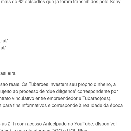
ais do 62 episódios que já foram transmitidos pelo Sony
ial/
al/
sileira
ão reais. Os Tubarões investem seu próprio dinheiro, a
sujeito ao processo de ‘due diligence’ correspondente por
ntrato vinculativo entre empreendedor e Tubarão(ões).
 para fins informativos e corresponde à realidade da época
s às 21h com acesso Antecipado no YouTube, disponível
(Vivo), e nas plataformas DGO e UOL Play