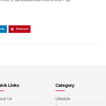
edIn
Pinterest
ick Links
Category
out Us
Lifestyle