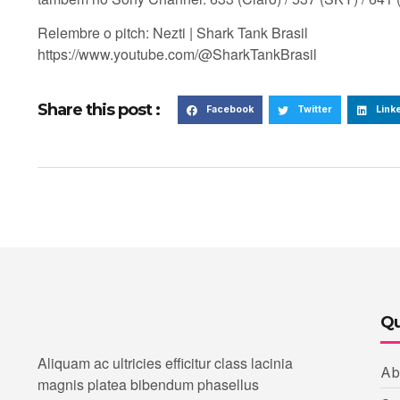
Relembre o pitch: Nezti | Shark Tank Brasil
https://www.youtube.com/@SharkTankBrasil
Share this post :
Facebook
Twitter
Link
Qu
Aliquam ac ultricies efficitur class lacinia
Ab
magnis platea bibendum phasellus