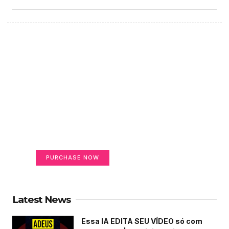
Create a new perspective
on life
Your Ads Here (365 x 270 area)
PURCHASE NOW
Latest News
Essa IA EDITA SEU VÍDEO só com