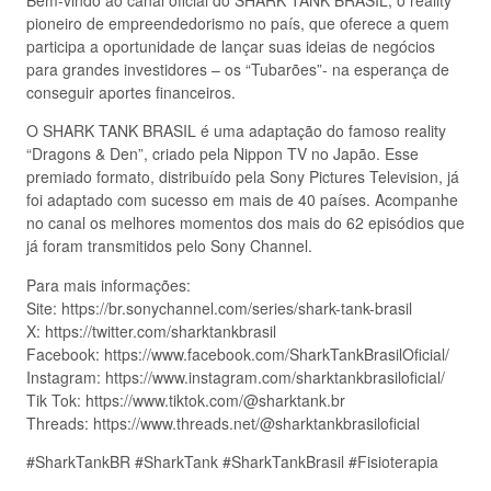
Bem-vindo ao canal oficial do SHARK TANK BRASIL, o reality
pioneiro de empreendedorismo no país, que oferece a quem
participa a oportunidade de lançar suas ideias de negócios
para grandes investidores – os “Tubarões”- na esperança de
conseguir aportes financeiros.
O SHARK TANK BRASIL é uma adaptação do famoso reality
“Dragons & Den”, criado pela Nippon TV no Japão. Esse
premiado formato, distribuído pela Sony Pictures Television, já
foi adaptado com sucesso em mais de 40 países. Acompanhe
no canal os melhores momentos dos mais do 62 episódios que
já foram transmitidos pelo Sony Channel.
Para mais informações:
Site: https://br.sonychannel.com/series/shark-tank-brasil
X: https://twitter.com/sharktankbrasil
Facebook: https://www.facebook.com/SharkTankBrasilOficial/
Instagram: https://www.instagram.com/sharktankbrasiloficial/
Tik Tok: https://www.tiktok.com/@sharktank.br
Threads: https://www.threads.net/@sharktankbrasiloficial
#SharkTankBR #SharkTank #SharkTankBrasil #Fisioterapia