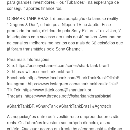
para grandes investidores – os “Tubarões”- na esperança de
conseguir aportes financeiros.
O SHARK TANK BRASIL é uma adaptação do famoso reality
“Dragons & Den”, criado pela Nippon TV no Japão. Esse
premiado formato, distribuído pela Sony Pictures Television, já
foi adaptado com sucesso em mais de 40 países. Acompanhe
no canal os melhores momentos dos mais do 62 episódios que
já foram transmitidos pelo Sony Channel.
Para mais informações:
Site: https://br.sonychannel.com/series/shark-tank-brasil
X: https://twitter.com/sharktankbrasil
Facebook: https://www.facebook.com/SharkTankBrasilOficial/
Instagram: https://www.instagram.com/sharktankbrasiloficial/
Tik Tok: https://www.tiktok.com/@sharktank.br
Threads: https://www.threads.net/@sharktankbrasiloficial
#SharkTankBR #SharkTank #SharkTankBrasil #Agrotech
As negociações entre os investidores e empreendedores são
reais. Os Tubarões investem seu próprio dinheiro, a seu
critério. Qualquer acordo em frente às câmeras está sujeito ao