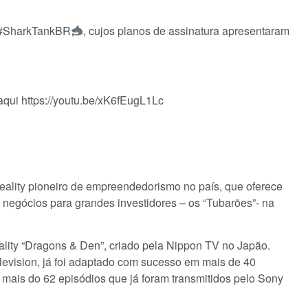
o #SharkTankBR
, cujos planos de assinatura apresentaram
aqui https://youtu.be/xK6fEugL1Lc
ality pioneiro de empreendedorismo no país, que oferece
e negócios para grandes investidores – os “Tubarões”- na
ty “Dragons & Den”, criado pela Nippon TV no Japão.
elevision, já foi adaptado com sucesso em mais de 40
ais do 62 episódios que já foram transmitidos pelo Sony