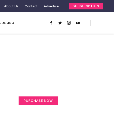
About Us
Contact
Advertise
SUBSCRIPTION
 DE USO
Create a new
perspective on life
Your Ads Here (365 x 270 area)
PURCHASE NOW