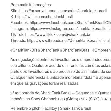
Para mais informações:
Site: https://br.sonychannel.com/series/shark-tank-brasil
X: https://twitter.com/sharktankbrasil
Facebook: https://www.facebook.com/SharkTankBrasilOfic
Instagram: https://www.instagram.com/sharktankbrasilofici
Tik Tok: https://www.tiktok.com/@sharktank.br
Threads: https://www.threads.net/@sharktankbrasiloficial
#SharkTankBR #SharkTank #SharkTankBrasil #Empreen
As negociações entre os investidores e empreendedores s
seu critério. Qualquer acordo em frente às câmeras está 
parte dos investidores e ao processo de assinatura de co
Qualquer referência à unidade monetária “dólar” é apenas
em que as gravações foram realizadas.
9ª temporada de Shark Tank Brasil – Segundas e Quinta
também no Sony Channel: 633 (Claro) / 537 (SKY) / 641 
Relembre o pitch: Facilitoy | Shark Tank Brasil