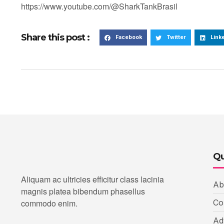
https://www.youtube.com/@SharkTankBrasil
Share this post :
Facebook
Twitter
Link
Qu
Aliquam ac ultricies efficitur class lacinia
Ab
magnis platea bibendum phasellus
commodo enim.
Co
Ad