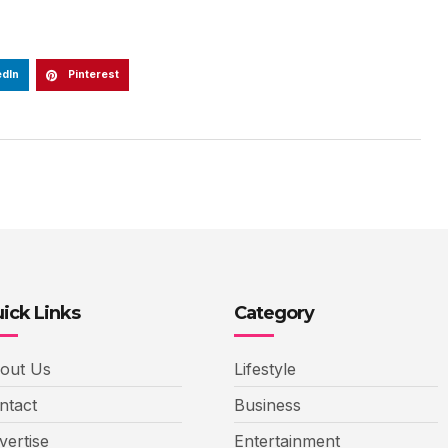
edIn
Pinterest
ick Links
Category
out Us
Lifestyle
ntact
Business
vertise
Entertainment