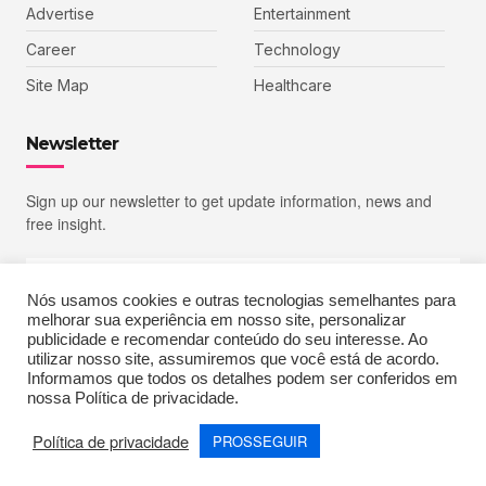
Advertise
Entertainment
Career
Technology
Site Map
Healthcare
Newsletter
Sign up our newsletter to get update information, news and
free insight.
Nós usamos cookies e outras tecnologias semelhantes para
melhorar sua experiência em nosso site, personalizar
SIGN UP
publicidade e recomendar conteúdo do seu interesse. Ao
utilizar nosso site, assumiremos que você está de acordo.
Informamos que todos os detalhes podem ser conferidos em
nossa Política de privacidade.
Copyright © 2023 Echoiz, All rights reserved. Powered by MoxCreative
Política de privacidade
PROSSEGUIR
Terms of Use
Privacy Policy
Cookie Policy