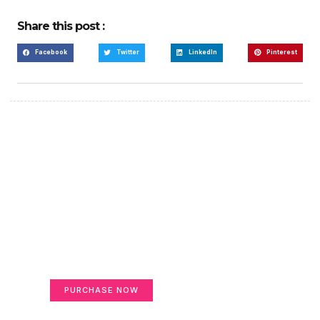
Share this post :
Facebook
Twitter
LinkedIn
Pinterest
Create a new perspective
on life
Your Ads Here (365 x 270 area)
PURCHASE NOW