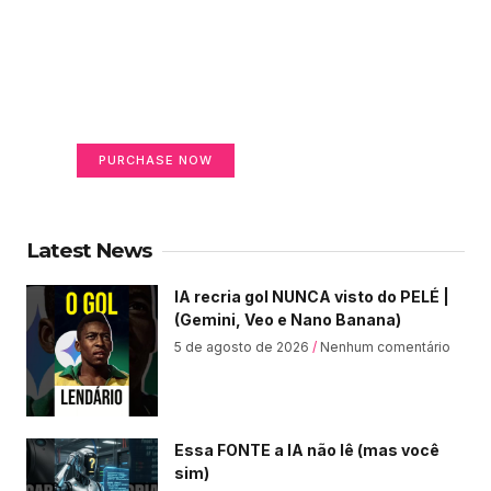
Create a new perspective
on life
Your Ads Here (365 x 270 area)
PURCHASE NOW
Latest News
IA recria gol NUNCA visto do PELÉ |
(Gemini, Veo e Nano Banana)
5 de agosto de 2026
Nenhum comentário
Essa FONTE a IA não lê (mas você
sim)