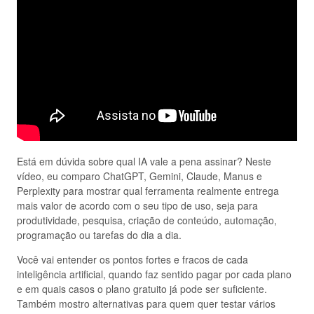
Está em dúvida sobre qual IA vale a pena assinar? Neste
vídeo, eu comparo ChatGPT, Gemini, Claude, Manus e
Perplexity para mostrar qual ferramenta realmente entrega
mais valor de acordo com o seu tipo de uso, seja para
produtividade, pesquisa, criação de conteúdo, automação,
programação ou tarefas do dia a dia.
Você vai entender os pontos fortes e fracos de cada
inteligência artificial, quando faz sentido pagar por cada plano
e em quais casos o plano gratuito já pode ser suficiente.
Também mostro alternativas para quem quer testar vários