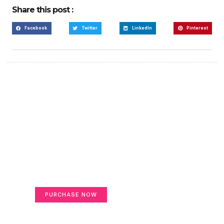
Share this post :
Facebook
Twitter
LinkedIn
Pinterest
Create a new perspective
on life
Your Ads Here (365 x 270 area)
PURCHASE NOW