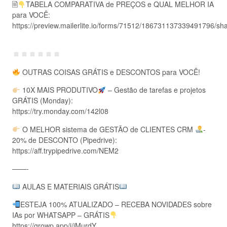
🗎
TABELA COMPARATIVA de PREÇOS e QUAL MELHOR IA
para VOCÊ:
https://preview.mailerlite.io/forms/71512/186731137339491796/sh
OUTRAS COISAS GRÁTIS e DESCONTOS para VOCÊ!
10X MAIS PRODUTIVO
– Gestão de tarefas e projetos
GRÁTIS (Monday):
https://try.monday.com/142l08
O MELHOR sistema de GESTÃO de CLIENTES CRM
-
20% de DESCONTO (Pipedrive):
https://aff.trypipedrive.com/NEM2
——-
AULAS E MATERIAIS GRÁTIS
ESTEJA 100% ATUALIZADO – RECEBA NOVIDADES sobre
IAs por WHATSAPP – GRÁTIS
https://growp.app/i/jMurdY