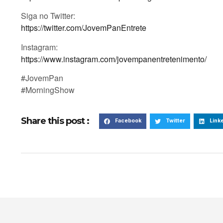
Siga no Twitter:
https://twitter.com/JovemPanEntrete
Instagram:
https://www.instagram.com/jovempanentretenimento/
#JovemPan
#MorningShow
Share this post :
Facebook
Twitter
Link