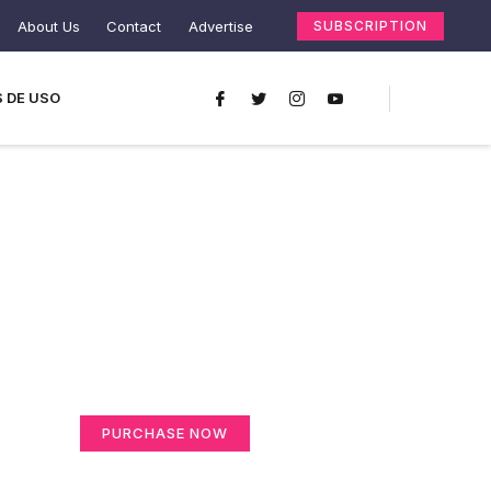
About Us
Contact
Advertise
SUBSCRIPTION
 DE USO
Create a new
perspective on life
Your Ads Here (365 x 270 area)
PURCHASE NOW