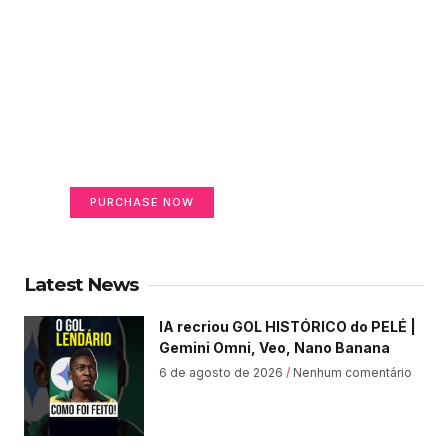
Create a new perspective
on life
Your Ads Here (365 x 270 area)
PURCHASE NOW
Latest News
IA recriou GOL HISTÓRICO do PELÉ |
Gemini Omni, Veo, Nano Banana
6 de agosto de 2026
Nenhum comentário