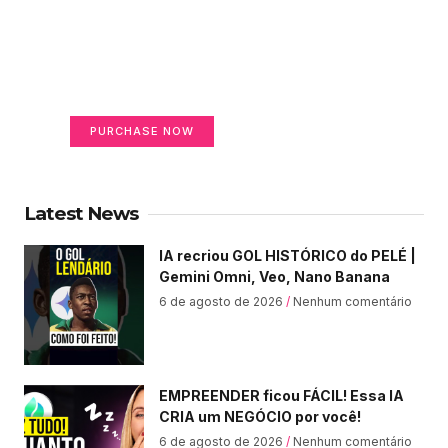
Create a new perspective
on life
Your Ads Here (365 x 270 area)
PURCHASE NOW
Latest News
IA recriou GOL HISTÓRICO do PELÉ |
Gemini Omni, Veo, Nano Banana
6 de agosto de 2026
Nenhum comentário
EMPREENDER ficou FÁCIL! Essa IA
CRIA um NEGÓCIO por você!
6 de agosto de 2026
Nenhum comentário