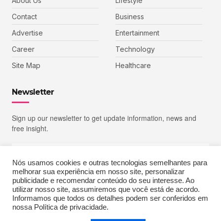
About Us
Lifestyle
Contact
Business
Advertise
Entertainment
Career
Technology
Site Map
Healthcare
Newsletter
Sign up our newsletter to get update information, news and
free insight.
Nós usamos cookies e outras tecnologias semelhantes para
melhorar sua experiência em nosso site, personalizar
SIGN UP
publicidade e recomendar conteúdo do seu interesse. Ao
utilizar nosso site, assumiremos que você está de acordo.
Informamos que todos os detalhes podem ser conferidos em
nossa Política de privacidade.
Copyright © 2023 Echoiz, All rights reserved. Powered by MoxCreative