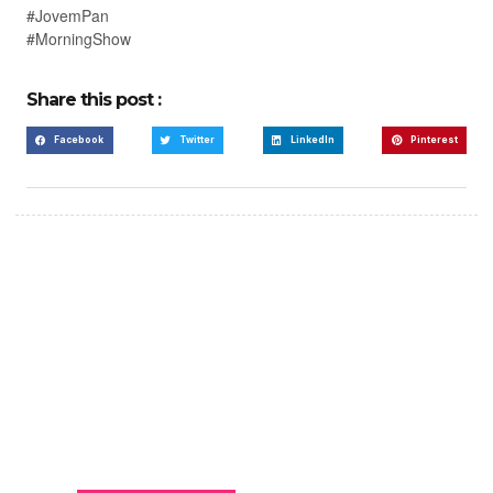
#JovemPan
#MorningShow
Share this post :
Facebook
Twitter
LinkedIn
Pinterest
Create a new perspective
on life
Your Ads Here (365 x 270 area)