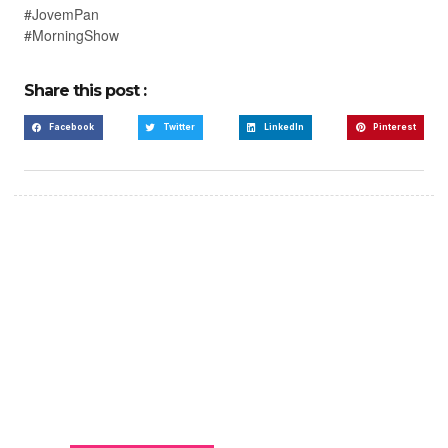
#JovemPan
#MorningShow
Share this post :
Facebook
Twitter
LinkedIn
Pinterest
Create a new perspective
on life
Your Ads Here (365 x 270 area)