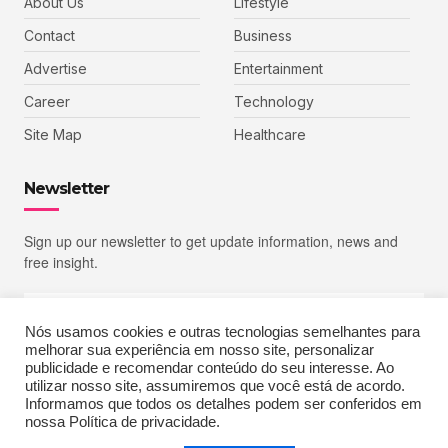
About Us
Lifestyle
Contact
Business
Advertise
Entertainment
Career
Technology
Site Map
Healthcare
Newsletter
Sign up our newsletter to get update information, news and
free insight.
Nós usamos cookies e outras tecnologias semelhantes para
melhorar sua experiência em nosso site, personalizar
SIGN UP
publicidade e recomendar conteúdo do seu interesse. Ao
utilizar nosso site, assumiremos que você está de acordo.
Informamos que todos os detalhes podem ser conferidos em
nossa Política de privacidade.
Copyright © 2023 Echoiz, All rights reserved. Powered by MoxCreative