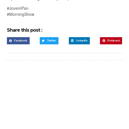
#JovemPan
#MorningShow
Share this post :
Facebook
Twitter
LinkedIn
Pinterest
Create a new perspective
on life
Your Ads Here (365 x 270 area)