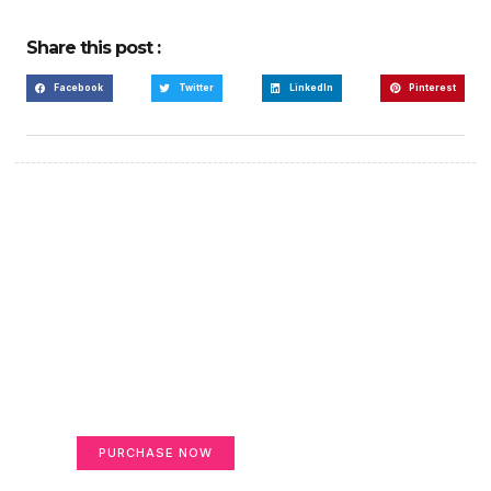
Share this post :
Facebook
Twitter
LinkedIn
Pinterest
Create a new perspective
on life
Your Ads Here (365 x 270 area)
PURCHASE NOW