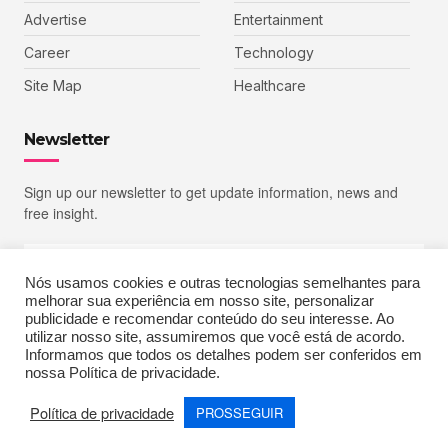
Advertise
Entertainment
Career
Technology
Site Map
Healthcare
Newsletter
Sign up our newsletter to get update information, news and
free insight.
Nós usamos cookies e outras tecnologias semelhantes para
melhorar sua experiência em nosso site, personalizar
SIGN UP
publicidade e recomendar conteúdo do seu interesse. Ao
utilizar nosso site, assumiremos que você está de acordo.
Informamos que todos os detalhes podem ser conferidos em
nossa Política de privacidade.
Copyright © 2023 Echoiz, All rights reserved. Powered by MoxCreative
Política de privacidade
PROSSEGUIR
Terms of Use
Privacy Policy
Cookie Policy