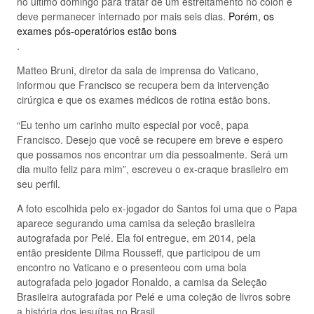
no último domingo para tratar de um estreitamento no cólon e
deve permanecer internado por mais seis dias.
Porém, os
exames pós-operatórios estão bons
.
Matteo Bruni, diretor da sala de imprensa do Vaticano,
informou que Francisco se recupera bem da intervenção
cirúrgica e que os exames médicos de rotina estão bons.
“Eu tenho um carinho muito especial por você, papa
Francisco. Desejo que você se recupere em breve e espero
que possamos nos encontrar um dia pessoalmente. Será um
dia muito feliz para mim”, escreveu o ex-craque brasileiro em
seu perfil.
A foto escolhida pelo ex-jogador do Santos foi uma que o Papa
aparece segurando uma camisa da seleção brasileira
autografada por Pelé. Ela foi entregue, em 2014, pela
então presidente Dilma Rousseff, que participou de um
encontro no Vaticano e o presenteou com uma bola
autografada pelo jogador Ronaldo, a camisa da Seleção
Brasileira autografada por Pelé e uma coleção de livros sobre
a história dos jesuítas no Brasil.