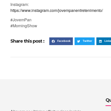
Instagram:
https://www.instagram.com/jovempanentretenimento/
#JovemPan
#MorningShow
Share this post :
Facebook
Twitter
Link
Qu