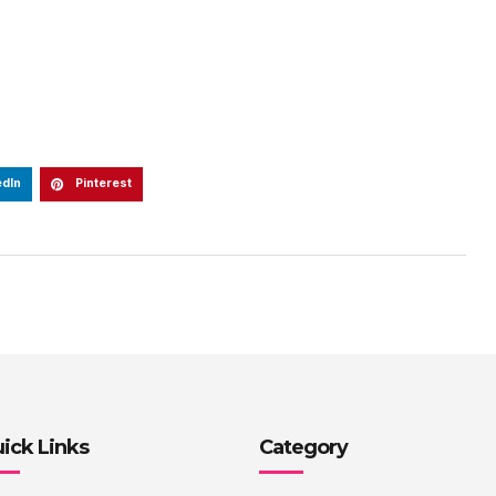
edIn
Pinterest
ick Links
Category