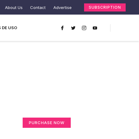
About Us
Contact
Advertise
SUBSCRIPTION
 DE USO
Create a new
perspective on life
Your Ads Here (365 x 270 area)
PURCHASE NOW