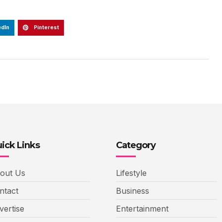
edIn
Pinterest
ick Links
Category
out Us
Lifestyle
ntact
Business
vertise
Entertainment