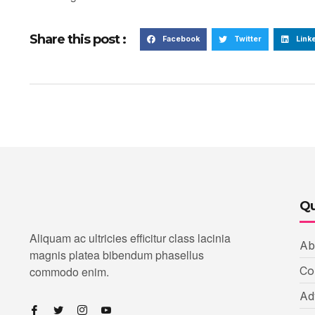
Share this post :
Facebook
Twitter
Link
Qu
Aliquam ac ultricies efficitur class lacinia
Ab
magnis platea bibendum phasellus
commodo enim.
Co
Ad