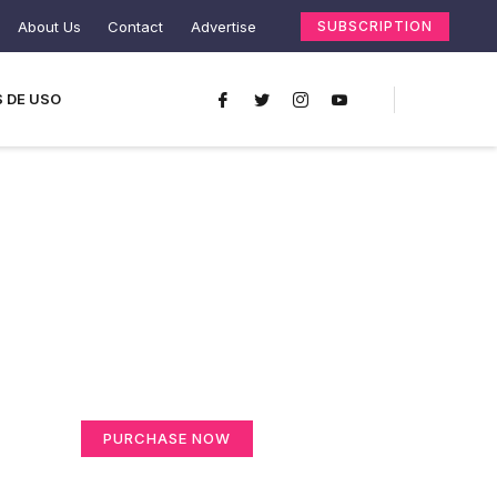
About Us
Contact
Advertise
SUBSCRIPTION
 DE USO
Create a new
perspective on life
Your Ads Here (365 x 270 area)
PURCHASE NOW