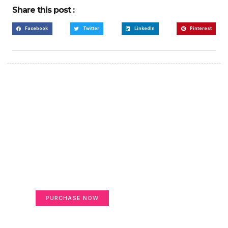
Share this post :
Facebook
Twitter
LinkedIn
Pinterest
Create a new perspective
on life
Your Ads Here (365 x 270 area)
PURCHASE NOW