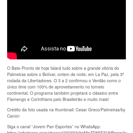
O Bate-Pronto de hoje falará tudo sobre a grande vitória do
Palmeiras sobre o Bolívar, ontem de noite, em La Paz, pela 3ª
rodada da Libertadores. O 3 a 2 confirmou o Verdão como o
único time com 100% de aproveitamento no torneio
continental. O programa também projetará o clássico entre
Flamengo e Corinthians pelo Brasileirão e muito mais!
Crédito da foto usada na thumbnail: Cesar Greco/Palmeiras/by
Canon
Siga o canal “Jovem Pan Esportes” no WhatsApp:
https://whatsapp.com/channel/0029Va9wMgZD8SE3UbBwem2u