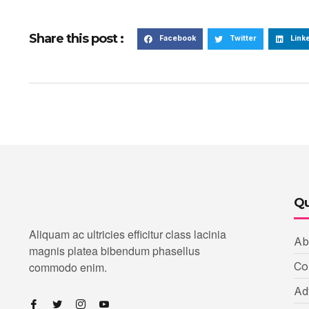
Share this post :
Facebook
Twitter
Link
Qu
Aliquam ac ultricies efficitur class lacinia
Ab
magnis platea bibendum phasellus
commodo enim.
Co
Ad