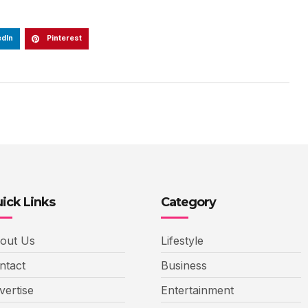
edIn
Pinterest
ick Links
Category
out Us
Lifestyle
ntact
Business
vertise
Entertainment