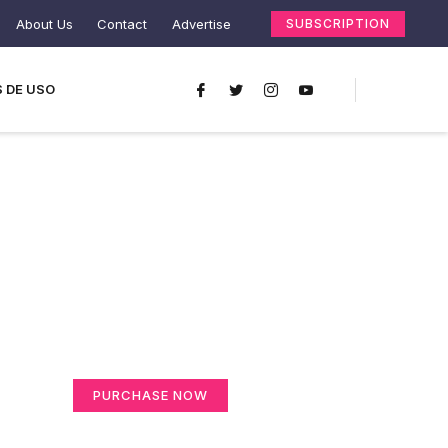
About Us
Contact
Advertise
SUBSCRIPTION
 DE USO
Create a new
perspective on life
Your Ads Here (365 x 270 area)
PURCHASE NOW