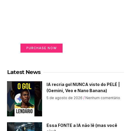
Create a new perspective
on life
Your Ads Here (365 x 270 area)
PURCHASE NOW
Latest News
IA recria gol NUNCA visto do PELÉ |
(Gemini, Veo e Nano Banana)
5 de agosto de 2026
Nenhum comentário
Essa FONTE a IA não lê (mas você