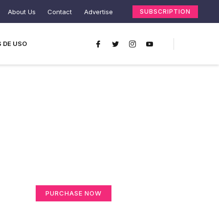
About Us
Contact
Advertise
SUBSCRIPTION
 DE USO
Create a new
perspective on life
Your Ads Here (365 x 270 area)
PURCHASE NOW