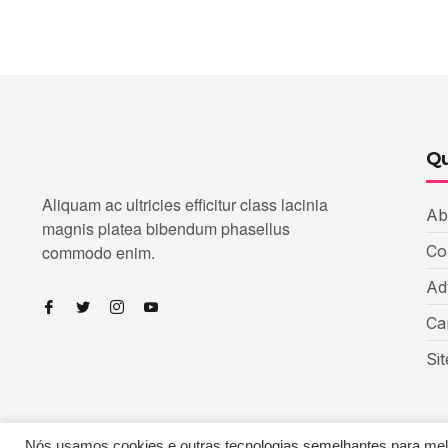
Qu
Aliquam ac ultricies efficitur class lacinia
Ab
magnis platea bibendum phasellus
commodo enim.
Co
Ad
Ca
Si
Nós usamos cookies e outras tecnologias semelhantes para melho