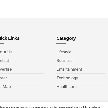
ick Links
Category
out Us
Lifestyle
ntact
Business
vertise
Entertainment
reer
Technology
te Map
Healthcare
rar sua experiência em nosso site, personalizar publicidade e