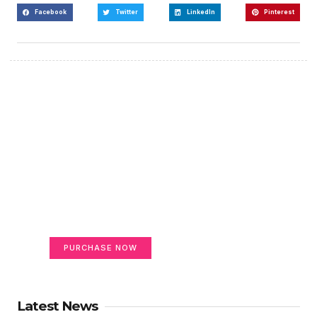
Facebook
Twitter
LinkedIn
Pinterest
Create a new perspective
on life
Your Ads Here (365 x 270 area)
PURCHASE NOW
Latest News