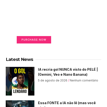
Create a new perspective
on life
Your Ads Here (365 x 270 area)
PURCHASE NOW
Latest News
IA recria gol NUNCA visto do PELÉ |
(Gemini, Veo e Nano Banana)
5 de agosto de 2026
Nenhum comentário
Essa FONTE a IA não lê (mas você