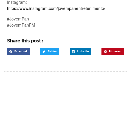
Instagram:
https://www.instagram.com/jovempanentretenimento/
#JovemPan
#JovemPanFM
Share this post :
Facebook
Twitter
LinkedIn
Pinterest
Create a new perspective
on life