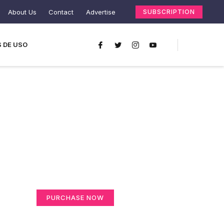
About Us
Contact
Advertise
SUBSCRIPTION
 DE USO
Create a new
perspective on life
Your Ads Here (365 x 270 area)
PURCHASE NOW