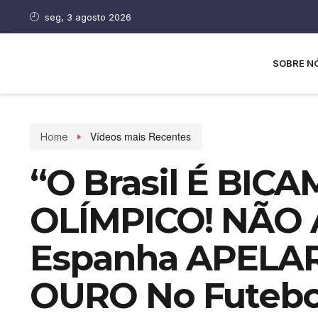
seg, 3 agosto 2026
SOBRE N
Vídeos mais Recentes
Home
“O Brasil É BIC
OLÍMPICO! NÃO
Espanha APELAR!
OURO No Futebol