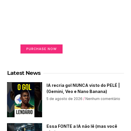
Create a new perspective
on life
Your Ads Here (365 x 270 area)
PURCHASE NOW
Latest News
IA recria gol NUNCA visto do PELÉ |
(Gemini, Veo e Nano Banana)
5 de agosto de 2026
Nenhum comentário
Essa FONTE a IA não lê (mas você