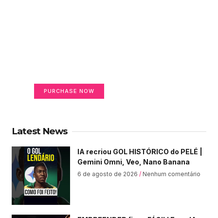
Create a new perspective
on life
Your Ads Here (365 x 270 area)
PURCHASE NOW
Latest News
IA recriou GOL HISTÓRICO do PELÉ |
Gemini Omni, Veo, Nano Banana
6 de agosto de 2026
Nenhum comentário