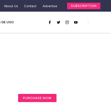
About Us
Contact
Advertise
SUBSCRIPTION
 DE USO
Create a new
perspective on life
Your Ads Here (365 x 270 area)
PURCHASE NOW