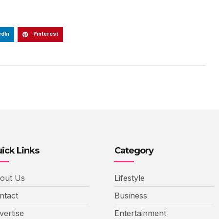
edIn
Pinterest
ick Links
Category
out Us
Lifestyle
ntact
Business
vertise
Entertainment