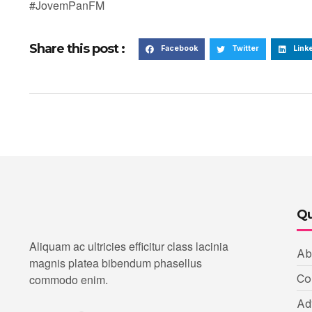
#JovemPanFM
Share this post :
Facebook
Twitter
Link
Qu
Aliquam ac ultricies efficitur class lacinia
Ab
magnis platea bibendum phasellus
commodo enim.
Co
Ad