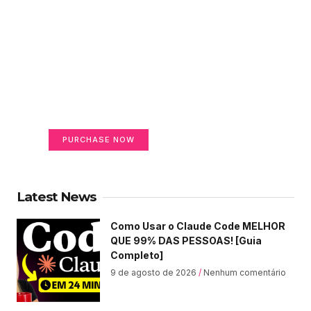
Create a new perspective
on life
Your Ads Here (365 x 270 area)
PURCHASE NOW
Latest News
Como Usar o Claude Code MELHOR
QUE 99% DAS PESSOAS! [Guia
Completo]
9 de agosto de 2026
Nenhum comentário