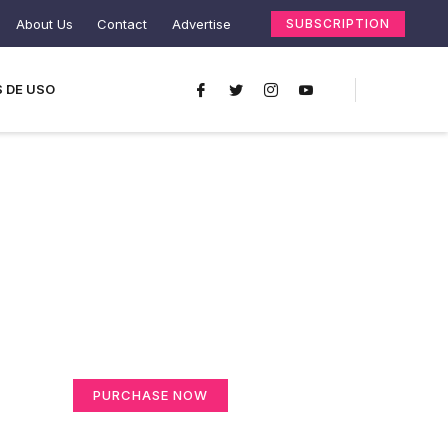
About Us
Contact
Advertise
SUBSCRIPTION
 DE USO
Create a new
perspective on life
Your Ads Here (365 x 270 area)
PURCHASE NOW