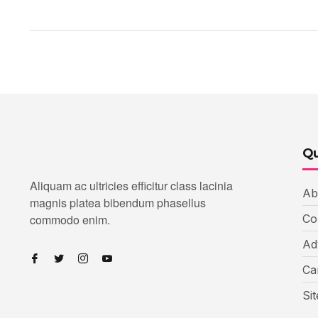
Qu
Aliquam ac ultricies efficitur class lacinia
Ab
magnis platea bibendum phasellus
commodo enim.
Co
Ad
Ca
Si