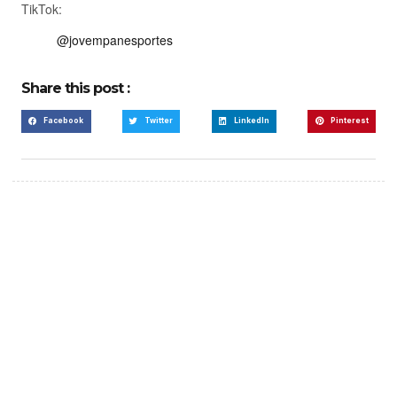
TikTok:
@jovempanesportes
Share this post :
Facebook
Twitter
LinkedIn
Pinterest
Create a new perspective
on life
Your Ads Here (365 x 270 area)