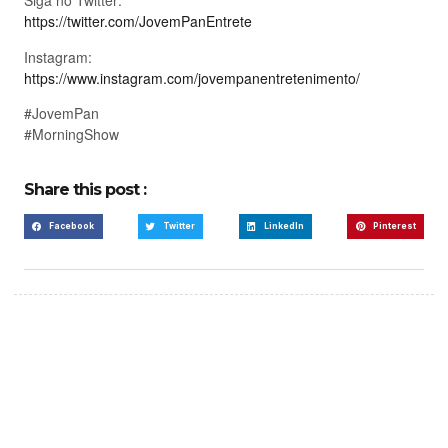
Siga no Twitter:
https://twitter.com/JovemPanEntrete
Instagram:
https://www.instagram.com/jovempanentretenimento/
#JovemPan
#MorningShow
Share this post :
Facebook
Twitter
LinkedIn
Pinterest