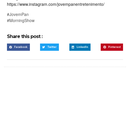
https://www.instagram.com/jovempanentretenimento/
#JovemPan
#MorningShow
Share this post :
Facebook
Twitter
LinkedIn
Pinterest
Create a new perspective
on life