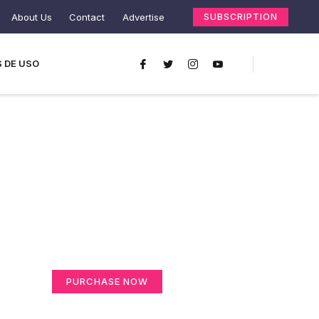
About Us
Contact
Advertise
SUBSCRIPTION
 DE USO
Create a new
perspective on life
Your Ads Here (365 x 270 area)
PURCHASE NOW