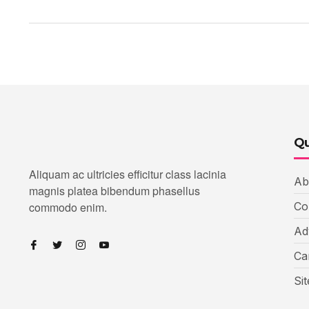
Qu
Aliquam ac ultricies efficitur class lacinia
Ab
magnis platea bibendum phasellus
commodo enim.
Co
Ad
Ca
Si